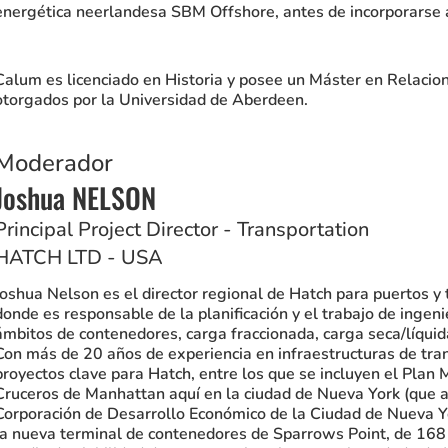
energética neerlandesa SBM Offshore, antes de incorporarse 
Calum es licenciado en Historia y posee un Máster en Relacio
otorgados por la Universidad de Aberdeen.
Moderador
Joshua NELSON
Principal Project Director - Transportation
HATCH LTD - USA
Joshua Nelson es el director regional de Hatch para puertos y 
donde es responsable de la planificación y el trabajo de ingen
ámbitos de contenedores, carga fraccionada, carga seca/líquid
Con más de 20 años de experiencia en infraestructuras de tran
proyectos clave para Hatch, entre los que se incluyen el Plan 
Cruceros de Manhattan aquí en la ciudad de Nueva York (que a
Corporación de Desarrollo Económico de la Ciudad de Nueva Yo
la nueva terminal de contenedores de Sparrows Point, de 168 