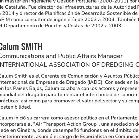
un máster en Ingeniería y Gestión Portuaria (2000-2001) por l
de Cataluña. Fue director de Infraestructuras de la Autoridad 
a 2014 y director de Planificación de Desarrollo Sostenible d
SPIM como consultor de ingeniería de 2003 a 2004. También
el Departamento de Puertos y Costas de 2002 a 2003.
Calum SMITH
Communications and Public Affairs Manager
INTERNATIONAL ASSOCIATION OF DREDGING 
Calum Smith es el Gerente de Comunicación y Asuntos Público
Internacional de Empresas de Dragado (IADC). Con sede en la o
en los Países Bajos, Calum colabora con los actores y represen
mundial del dragado para fomentar el intercambio de conocim
prácticas, así como para promover el valor del sector y su com
sostenibilidad.
Calum inició su carrera como asesor político en el Parlamento
incorporarse al "Air Transport Action Group", una asociación de
sede en Ginebra, donde desempeñó funciones en el ámbito de 
Posteriormente, asumió el cargo de Especialista en Comunica