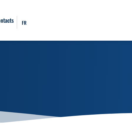
ntacts
FR